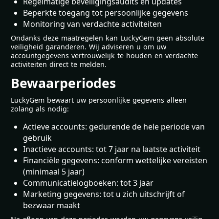
Regelmatige beveiligingsaudits en updates
Beperkte toegang tot persoonlijke gegevens
Monitoring van verdachte activiteiten
Ondanks deze maatregelen kan LuckyGem geen absolute
veiligheid garanderen. Wij adviseren u om uw
accountgegevens vertrouwelijk te houden en verdachte
activiteiten direct te melden.
Bewaarperiodes
LuckyGem bewaart uw persoonlijke gegevens alleen
zolang als nodig:
Actieve accounts: gedurende de hele periode van
gebruik
Inactieve accounts: tot 7 jaar na laatste activiteit
Financiële gegevens: conform wettelijke vereisten
(minimaal 5 jaar)
Communicatielogboeken: tot 3 jaar
Marketing gegevens: tot u zich uitschrijft of
bezwaar maakt