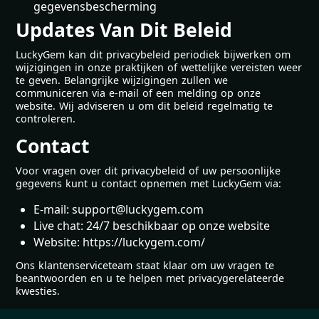
gegevensbescherming
Updates Van Dit Beleid
LuckyGem kan dit privacybeleid periodiek bijwerken om
wijzigingen in onze praktijken of wettelijke vereisten weer
te geven. Belangrijke wijzigingen zullen we
communiceren via e-mail of een melding op onze
website. Wij adviseren u om dit beleid regelmatig te
controleren.
Contact
Voor vragen over dit privacybeleid of uw persoonlijke
gegevens kunt u contact opnemen met LuckyGem via:
E-mail: support@luckygem.com
Live chat: 24/7 beschikbaar op onze website
Website: https://luckygem.com/
Ons klantenserviceteam staat klaar om uw vragen te
beantwoorden en u te helpen met privacygerelateerde
kwesties.