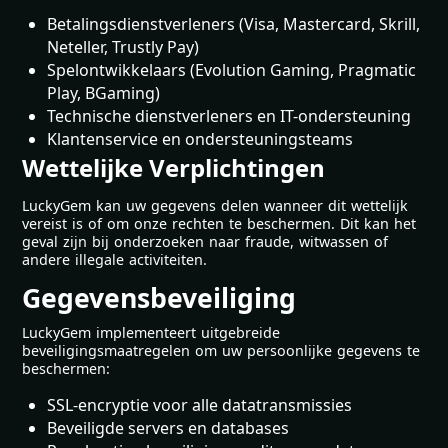
Betalingsdienstverleners (Visa, Mastercard, Skrill,
Neteller, Trustly Pay)
Spelontwikkelaars (Evolution Gaming, Pragmatic
Play, BGaming)
Technische dienstverleners en IT-ondersteuning
Klantenservice en ondersteuningsteams
Wettelijke Verplichtingen
LuckyGem kan uw gegevens delen wanneer dit wettelijk
vereist is of om onze rechten te beschermen. Dit kan het
geval zijn bij onderzoeken naar fraude, witwassen of
andere illegale activiteiten.
Gegevensbeveiliging
LuckyGem implementeert uitgebreide
beveiligingsmaatregelen om uw persoonlijke gegevens te
beschermen:
SSL-encryptie voor alle datatransmissies
Beveiligde servers en databases