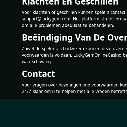
Klachten En Geschillen
Voor klachten of geschillen kunnen spelers contac
support@luckygem.com. Het platform streeft ernaar 
om alle problemen adequaat te behandelen.
Beëindiging Van De Ov
Zowel de speler als LuckyGem kunnen deze overeenk
voorwaarden is voldaan. LuckyGemOnlineCasino beh
waarschuwing.
Contact
Voor vragen over deze algemene voorwaarden kunt
24/7 klaar om u te helpen met alle vragen betref