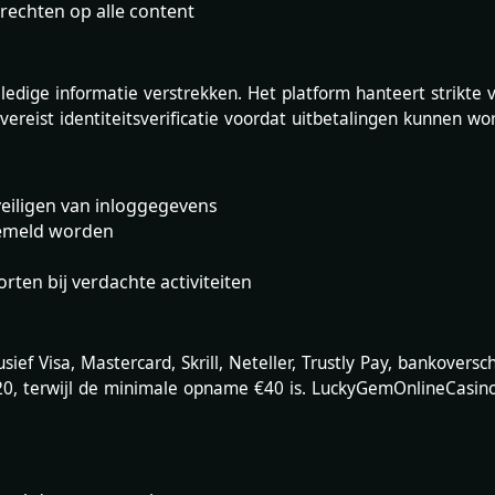
echten op alle content
ledige informatie verstrekken. Het platform hanteert strikte v
reist identiteitsverificatie voordat uitbetalingen kunnen wo
veiligen van inloggegevens
gemeld worden
en bij verdachte activiteiten
f Visa, Mastercard, Skrill, Neteller, Trustly Pay, bankoversch
€20, terwijl de minimale opname €40 is. LuckyGemOnlineCasin