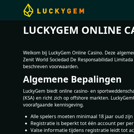
LUCKYGEM ONLINE 
Welkom bij LuckyGem Online Casino. Deze algeme
Zenit World Sociedad De Responsabilidad Limitada 
beschreven voorwaarden.
Algemene Bepalingen
LuckyGem biedt online casino- en sportweddenschap
(KSA) en richt zich op offshore markten. LuckyGe
voorafgaande kennisgeving.
Alle spelers moeten minimaal 18 jaar oud zijn
Registratie is beperkt tot één account per pe
Valse informatie tijdens registratie leidt tot a