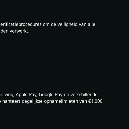
erificatieprocedures om de veiligheid van alle
rden verwerkt.
rijving, Apple Pay, Google Pay en verschillende
o hanteert dagelijkse opnamelimieten van €1.000,